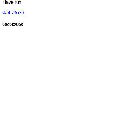
Have fun!
დახურვა
სიახლები
მისამართი: ქუთაისი, ბუხაიძის
30ბ
ტელეფონი: +995 591 09 00 50
Email: Info@zumi.ge